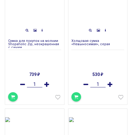
Сумка для покупок на молнии
Холщовая сумка
Shopaholic Zip, неокрашенная
«Невыносимая», серая
с синим
739
530
₽
₽