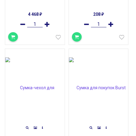
4 468
208
₽
₽