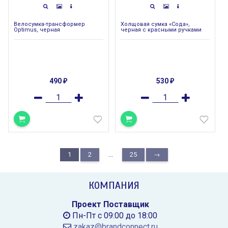
Велосумка-трансформер
Холщовая сумка «Сода»,
Optimus, черная
черная с красными ручками
490
530
₽
₽
...
1
2
25
→
КОМПАНИЯ
Проект Поставщик
Пн-Пт с 09:00 до 18:00
zakaz@brandconnect.ru