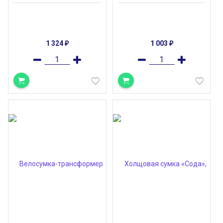
1 324
1 003
₽
₽