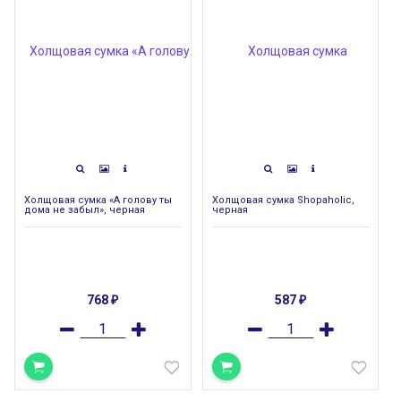
Холщовая сумка «А голову ты
Холщовая сумка Shopaholic,
дома не забыл», черная
черная
768
587
₽
₽