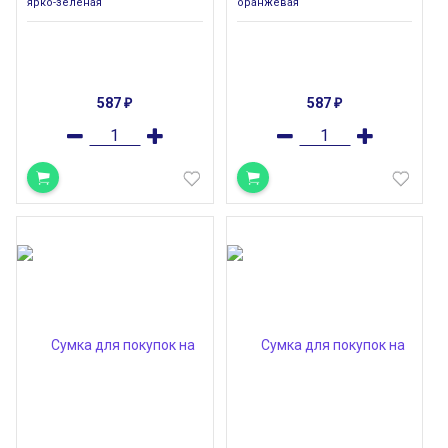
ярко-зеленая
оранжевая
587
587
₽
₽