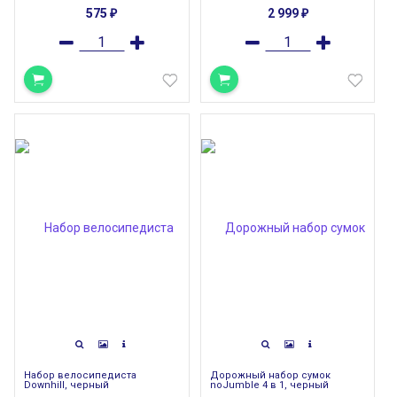
575
2 999
₽
₽
Набор велосипедиста
Дорожный набор сумок
Downhill, черный
noJumble 4 в 1, черный