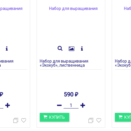
ивания
Набор для выращивания
Набор 
а
«Экокуб», лиственница
«Экокуб
сибирская
590
₽
₽
КУПИТЬ
КУ