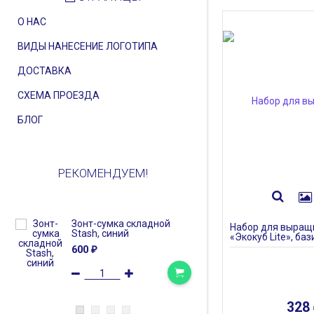
О НАС
ВИДЫ НАНЕСЕНИЕ ЛОГОТИПА
ДОСТАВКА
СХЕМА ПРОЕЗДА
БЛОГ
РЕКОМЕНДУЕМ!
Зонт-сумка складной
Набор Sket
Набор для выращ
Stash, синий
«Экокуб Lite», баз
1 763
₽
600
₽
328