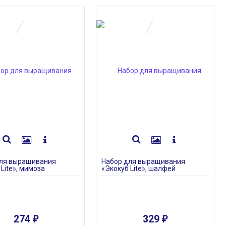
ПОД ЗАКАЗ
ПОД ЗАКАЗ
для выращивания
Набор для выращивания
Lite», мимоза
«Экокуб Lite», шалфей
274
329
₽
₽