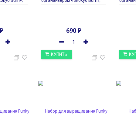
окуб Burn»,
органайзером «Экокуб Burn»,
органай
сирень
сосна
690
₽
₽
КУПИТЬ
КУ