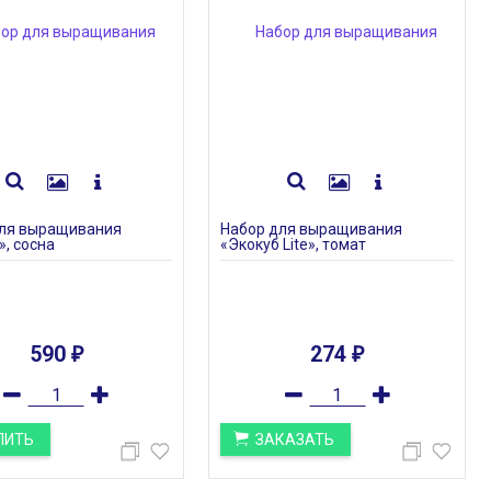
для выращивания
Набор для выращивания
», сосна
«Экокуб Lite», томат
590
274
₽
₽
ПИТЬ
ЗАКАЗАТЬ