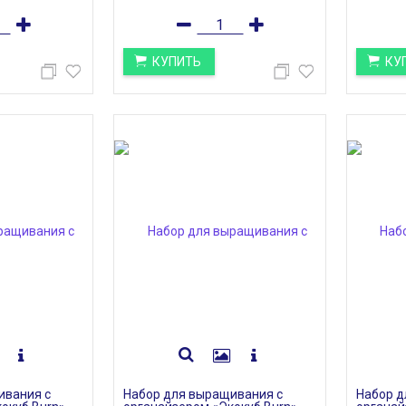
КУПИТЬ
КУ
S
НАТУРАЛЬНОЕ РОЖДЕСТВО
Дата:
04.12.2018
лшебное время,
Пилить можно не только бюджет)
чется
Обратите внимание на
ь заботу и...
елочную игрушку Подвеску...
ЧИТАТЬ ДАЛЕЕ →
ЧИТАТЬ ДАЛЕЕ →
ивания с
Набор для выращивания с
Набор д