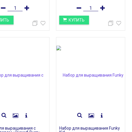
ПИТЬ
КУПИТЬ
НОВИНКИ
Дата:
04.12.2018
Пилить можно не только бюджет)
Обратите внимание на
елочную игрушку Подвеску...
ЧИТАТЬ ДАЛЕЕ →
ля выращивания с
Набор для выращивания Funky