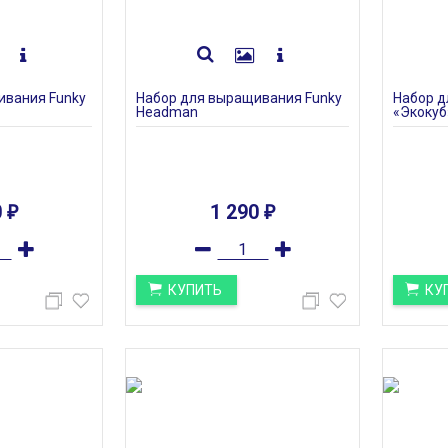
ивания Funky
Набор для выращивания Funky
Набор 
Headman
«Экокуб
0
1 290
₽
₽
КУПИТЬ
КУ