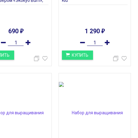
зером «Экокуб Burn»,
Kid
690
1 290
₽
₽
ПИТЬ
КУПИТЬ