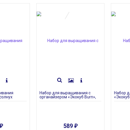
ПОД ЗАКАЗ
ПОД ЗАКАЗ
ивания
Набор для выращивания с
Набор 
дсолнух
органайзером «Экокуб Burn»,
«Экокуб 
земляника
589
₽
₽