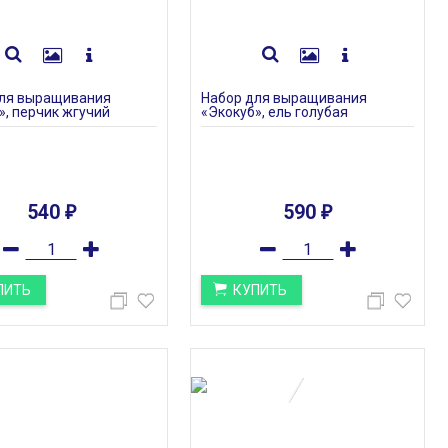
для выращивания
Набор для выращивания
», перчик жгучий
«Экокуб», ель голубая
540
590
₽
₽
ПИТЬ
КУПИТЬ
ПОД ЗАКАЗ