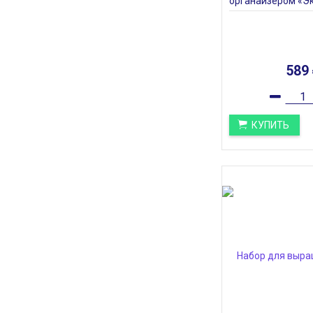
органайзером «Эк
мимоза
589
КУПИТЬ