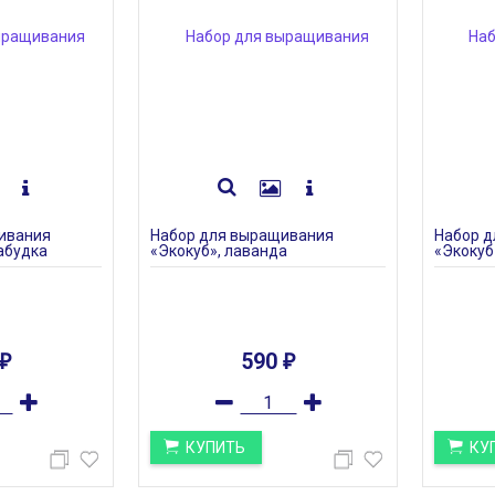
ивания
Набор для выращивания
Набор 
забудка
«Экокуб», лаванда
«Экокуб 
590
₽
₽
КУПИТЬ
КУ