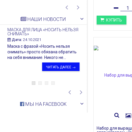
НАШИ НОВОСТИ
КУПИТЬ
МАСКА ДЛЯ ЛИЦА «НОСИТЬ НЕЛЬЗЯ
ФУТБОЛКИ FRIEND
СНИМАТЬ»
Дата:
05.12.2018
Дата:
24.10.2021
Новый год — то во
Маска с фразой «Носить нельзя
когда особенно хо
снимать» просто обязана обратить
чувствовать и дарит
на себя внимание. Никого не...
ЧИТАТЬ ДАЛЕЕ →
МЫ НА FACEBOOK
Набор для выращ