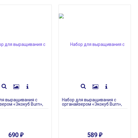
Холщовая сумка Fender,
ля выращивания с
Набор для выращивания с
белая
зером «Экокуб Burn»,
органайзером «Экокуб Burn»,
убая
лиственница
590
₽
690
589
₽
₽