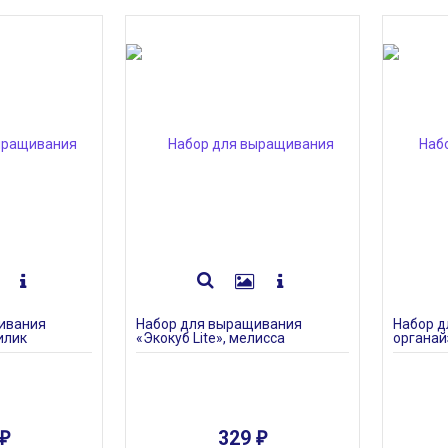
ch Up, серый
Сумка Locus, серая
ивания
Набор для выращивания
Набор д
илик
«Экокуб Lite», мелисса
органай
1 499
₽
ель гол
329
₽
₽