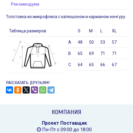
Набор Sketch Up,
Сумка Locus, сера
Рекомендуем
серый
1 499
₽
1 763
₽
Толстовка из микрофлиса с капюшоном и карманом-кенгуру.
Таблица размеров:
S
M
L
XL
А
48
50
53
57
В
65
69
71
71
С
64
65
66
67
ФУТБОЛКИ FRIENDS
НАТУРАЛЬНОЕ РОЖДЕ
Дата:
05.12.2018
Дата:
04.12.2018
РАССКАЗАТЬ ДРУЗЬЯМ!
Новый год — то волшебное
Пилить можно не толь
время, когда особенно хочется
бюджет) Обратите вни
чувствовать и дарить заботу и...
елочную игрушку Подве
ЧИТАТЬ ДАЛЕЕ →
ЧИТАТЬ
КОМПАНИЯ
Проект Поставщик
Пн-Пт с 09:00 до 18:00