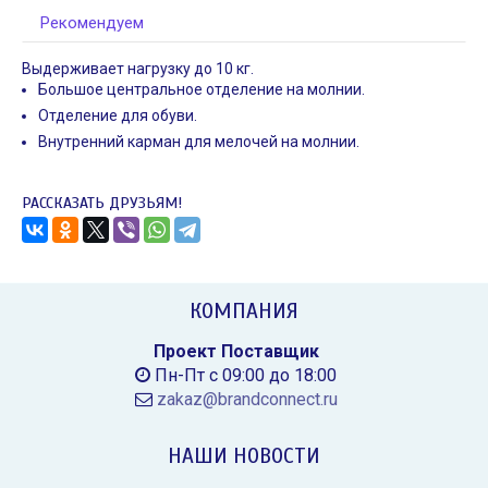
Набор Sketch Up,
Сумка Locus, сера
Рекомендуем
серый
1 499
₽
1 763
₽
Выдерживает нагрузку до 10 кг.
Большое центральное отделение на молнии.
Отделение для обуви.
Внутренний карман для мелочей на молнии.
РАССКАЗАТЬ ДРУЗЬЯМ!
ФУТБОЛКИ FRIENDS
НАТУРАЛЬНОЕ РОЖДЕ
Дата:
05.12.2018
Дата:
04.12.2018
КОМПАНИЯ
Новый год — то волшебное
Пилить можно не толь
время, когда особенно хочется
бюджет) Обратите вни
Проект Поставщик
чувствовать и дарить заботу и...
елочную игрушку Подве
Пн-Пт с 09:00 до 18:00
zakaz@brandconnect.ru
ЧИТАТЬ ДАЛЕЕ →
ЧИТАТЬ
НАШИ НОВОСТИ