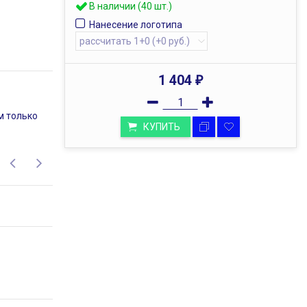
В наличии (40 шт.)
Нанесение логотипа
1 404
₽
ОФИС В МОСКВЕ
м только
Адрес офиса: г. Москва, Кутузовский
КУПИТЬ
пр-т, д. 36, стр.4.