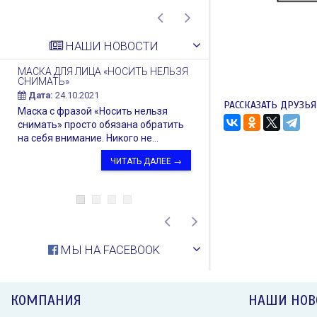
НАШИ НОВОСТИ
МАСКА ДЛЯ ЛИЦА «НОСИТЬ НЕЛЬЗЯ
ФУТБОЛКИ FRIEND
СНИМАТЬ»
Дата:
05.12.2018
Дата:
24.10.2021
Новый год — то во
РАССКАЗАТЬ ДРУЗЬЯ
Маска с фразой «Носить нельзя
когда особенно хо
снимать» просто обязана обратить
чувствовать и дарит
на себя внимание. Никого не...
ЧИТАТЬ ДАЛЕЕ →
МЫ НА FACEBOOK
КОМПАНИЯ
НАШИ НОВ