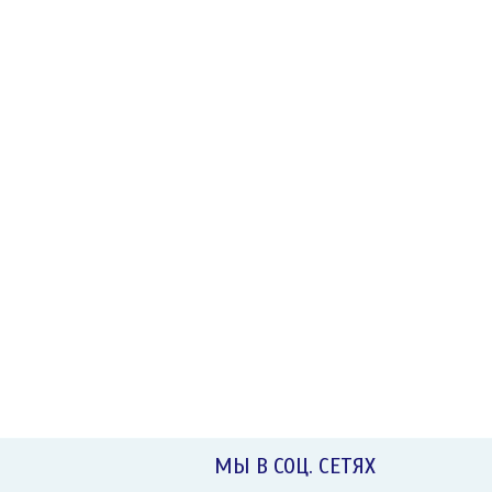
НОВИНКИ
Дата:
04.12.2018
Пилить можно не только бюджет)
Обратите внимание на
елочную игрушку Подвеску...
ЧИТАТЬ ДАЛЕЕ →
МЫ В СОЦ. СЕТЯХ