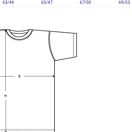
63/44
65/47
67/50
69/53
ch Up, серый
Сумка Locus, серая
1 499
₽