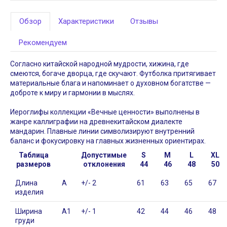
Набор Sketch Up,
Сумка Locus, сера
серый
1 499
₽
Обзор
Характеристики
Отзывы
1 763
₽
Рекомендуем
Согласно китайской народной мудрости, хижина, где
смеются, богаче дворца, где скучают. Футболка притягивает
материальные блага и напоминает о духовном богатстве —
доброте к миру и гармонии в мыслях.
Иероглифы коллекции «Вечные ценности» выполнены в
жанре каллиграфии на древнекитайском диалекте
ФУТБОЛКИ FRIENDS
НАТУРАЛЬНОЕ РОЖДЕ
мандарин. Плавные линии символизируют внутренний
Дата:
05.12.2018
Дата:
04.12.2018
баланс и фокусировку на главных жизненных ориентирах.
Новый год — то волшебное
Пилить можно не толь
Таблица
Допустимые
S
M
L
XL
время, когда особенно хочется
бюджет) Обратите вни
размеров
отклонения
44
46
48
50
чувствовать и дарить заботу и...
елочную игрушку Подве
Длина
A
+/- 2
61
63
65
67
ЧИТАТЬ ДАЛЕЕ →
ЧИТАТЬ
изделия
Ширина
A1
+/- 1
42
44
46
48
груди